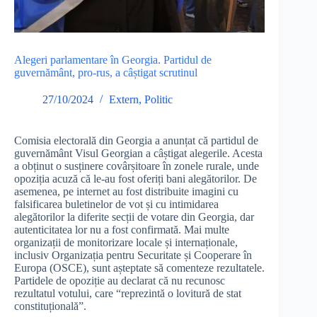
Alegeri parlamentare în Georgia. Partidul de
guvernământ, pro-rus, a câștigat scrutinul
27/10/2024
Extern
,
Politic
Comisia electorală din Georgia a anunțat că partidul de
guvernământ Visul Georgian a câștigat alegerile. Acesta
a obținut o susținere covârșitoare în zonele rurale, unde
opoziția acuză că le-au fost oferiți bani alegătorilor. De
asemenea, pe internet au fost distribuite imagini cu
falsificarea buletinelor de vot și cu intimidarea
alegătorilor la diferite secții de votare din Georgia, dar
autenticitatea lor nu a fost confirmată. Mai multe
organizații de monitorizare locale și internaționale,
inclusiv Organizația pentru Securitate și Cooperare în
Europa (OSCE), sunt așteptate să comenteze rezultatele.
Partidele de opoziție au declarat că nu recunosc
rezultatul votului, care “reprezintă o lovitură de stat
constituțională”.