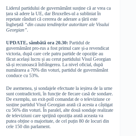
Liderul partidului de guvernământ susține că ar vrea ca
țara să adere la UE, dar Bruxelles-ul a subliniat în
repetate rânduri că cererea de aderare a țării este
înghețată
“din cauza tendințelor autoritare ale Visului
Georgian”.
UPDATE, sâmbătă ora 20.30:
Partidul de
guvernământ pro-rus a fost primul care și-a revendicat
victoria, după care cele patru partide de opoziție au
făcut același lucru și au cerut partidului Visul Georgian
să-și recunoască înfrângerea. La nivel oficial, după
numărarea a 70% din voturi, partidul de guvernământ
conduce cu 53%.
De asemenea, și sondajele efectuate la ieșirea de la urne
sunt contradictorii, în funcție de fiecare casă de sondare.
De exemplu, un exit-poll comandat de o televiziune ce
susține partidul Visul Georgian arată că acesta a câștigat
cu 56% din voturi. În paralel, alte două sondaje realizate
de televiziuni care sprijină opoziția arată aceasta va
putea obține o majoritate, de cel puțin 80 de locuri din
cele 150 din parlament.