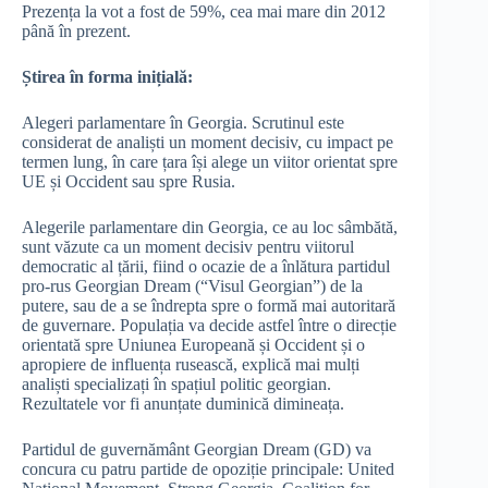
Prezența la vot a fost de 59%, cea mai mare din 2012
până în prezent.
Știrea în forma inițială:
Alegeri parlamentare în Georgia. Scrutinul este
considerat de analiști un moment decisiv, cu impact pe
termen lung, în care țara își alege un viitor orientat spre
UE și Occident sau spre Rusia.
Alegerile parlamentare din Georgia, ce au loc sâmbătă,
sunt văzute ca un moment decisiv pentru viitorul
democratic al țării, fiind o ocazie de a înlătura partidul
pro-rus Georgian Dream (“Visul Georgian”) de la
putere, sau de a se îndrepta spre o formă mai autoritară
de guvernare. Populația va decide astfel între o direcție
orientată spre Uniunea Europeană și Occident și o
apropiere de influența rusească, explică mai mulți
analiști specializați în spațiul politic georgian.
Rezultatele vor fi anunțate duminică dimineața.
Partidul de guvernământ Georgian Dream (GD) va
concura cu patru partide de opoziție principale: United