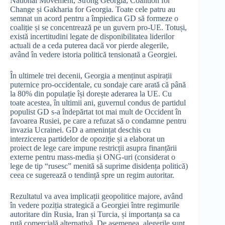
National Movement, Strong Georgia, Coalition for
Change și Gakharia for Georgia. Toate cele patru au
semnat un acord pentru a împiedica GD să formeze o
coaliție și se concentrează pe un guvern pro-UE. Totuși,
există incertitudini legate de disponibilitatea liderilor
actuali de a ceda puterea dacă vor pierde alegerile,
având în vedere istoria politică tensionată a Georgiei.
În ultimele trei decenii, Georgia a menținut aspirații
puternice pro-occidentale, cu sondaje care arată că până
la 80% din populație își dorește aderarea la UE. Cu
toate acestea, în ultimii ani, guvernul condus de partidul
populist GD s-a îndepărtat tot mai mult de Occident în
favoarea Rusiei, pe care a refuzat să o condamne pentru
invazia Ucrainei. GD a amenințat deschis cu
interzicerea partidelor de opoziție și a elaborat un
proiect de lege care impune restricții asupra finanțării
externe pentru mass-media și ONG-uri (considerat o
lege de tip “rusesc” menită să suprime disidența politică)
ceea ce sugerează o tendință spre un regim autoritar.
Rezultatul va avea implicații geopolitice majore, având
în vedere poziția strategică a Georgiei între regimurile
autoritare din Rusia, Iran și Turcia, și importanța sa ca
rută comercială alternativă. De asemenea, alegerile sunt