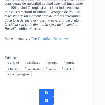
considerate de specialiști ca fiind cele mai importante
din 1991, când Georgia și-a declarat independența, a
transmis directorul Institutului Georgian de Politică.
“Acesta este un moment crucial care va determina
dacă țara devine o democrație suverană integrată în
Occident sau cade din nou în sfera de influență a
Rusiei”
, subliniază acesta.
Surse alternative:
The Guardian
,
Euronews
Etichete
#
alegeri
#
falsificare
#
georgia
#
gruzia
#
guvern
#
parlament
#
partid
#
rusia
#
visul georgian