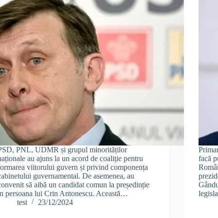
PSD, PNL, UDMR și grupul minorităților
Primar
naționale au ajuns la un acord de coaliție pentru
facă p
formarea viitorului guvern și privind componența
Români
cabinetului guvernamental. De asemenea, au
prezid
convenit să aibă un candidat comun la președinție
Gândul
în persoana lui Crin Antonescu. Această…
legisl
test
23/12/2024