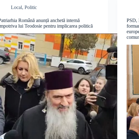
Local
,
Politic
Patriarhia Română anunță anchetă internă
PSD, 
împotriva lui Teodosie pentru implicarea politică
formar
europe
comun 