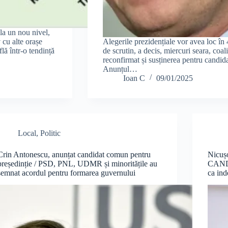
la un nou nivel,
 cu alte orașe
Alegerile prezidențiale vor avea loc în 4
flă într-o tendință
de scrutin, a decis, miercuri seara, coal
reconfirmat și susținerea pentru candid
Anunțul…
Ioan C
09/01/2025
Local
,
Politic
Crin Antonescu, anunțat candidat comun pentru
Nicuș
președinție / PSD, PNL, UDMR și minoritățile au
CANDI
semnat acordul pentru formarea guvernului
ca in