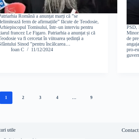
Patriarhia Română a anunțat marți că ”se
delimitează ferm de afirmațiile” făcute de Teodosie,
Arhiepiscopul Tomisului, într–un interviu pentru
PSD, 
ziarul francez Le Figaro. Patriarhia a anunțat și că
Minori
Teodosie va fi cercetat în viitoarea ședință a
de pre
Sfântului Sinod ”pentru încălcarea…
angaja
Ioan C
11/12/2024
pro-e
guvern
1
2
3
4
…
9
uri utile
Contact