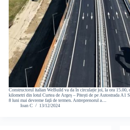
Constructorul italian WeBuild va da în circulație joi, la ora 15.00,
kilometri din lotul Curtea de Argeș – Pitești de pe Autostrada A1 Si
8 luni mai devreme față de termen. Antreprenorul a…
Ioan C
13/12/2024