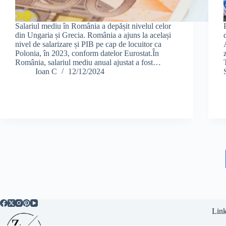
Salariul mediu în România a depășit nivelul celor
din Ungaria și Grecia. România a ajuns la același
nivel de salarizare și PIB pe cap de locuitor ca
Polonia, în 2023, conform datelor Eurostat.În
România, salariul mediu anual ajustat a fost…
Ioan C
12/12/2024
Link