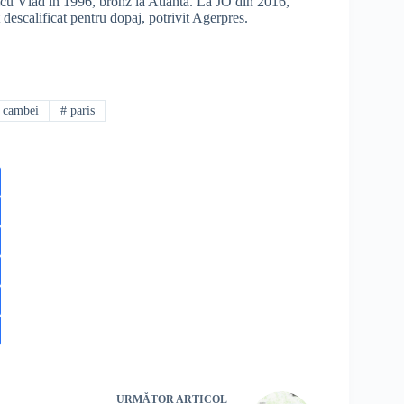
icu Vlad în 1996, bronz la Atlanta. La JO din 2016,
 descalificat pentru dopaj, potrivit Agerpres.
 cambei
#
paris
URMĂTOR
ARTICOL