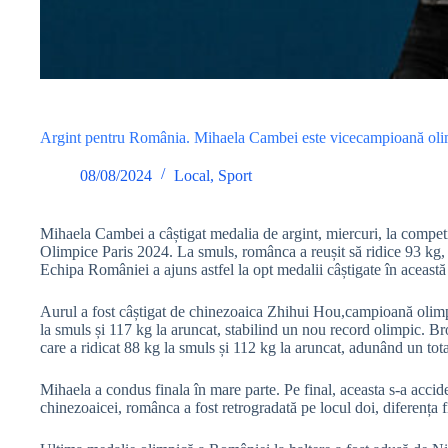
Argint pentru România. Mihaela Cambei este vicecampioană olimp
08/08/2024
Local
,
Sport
Mihaela Cambei a câștigat medalia de argint, miercuri, la competiț
Olimpice Paris 2024. La smuls, românca a reușit să ridice 93 kg, 
Echipa României a ajuns astfel la opt medalii câștigate în această 
Aurul a fost câștigat de chinezoaica Zhihui Hou,campioană olimpi
la smuls și 117 kg la aruncat, stabilind un nou record olimpic. 
care a ridicat 88 kg la smuls și 112 kg la aruncat, adunând un tot
Mihaela a condus finala în mare parte. Pe final, aceasta s-a accide
chinezoaicei, românca a fost retrogradată pe locul doi, diferența 