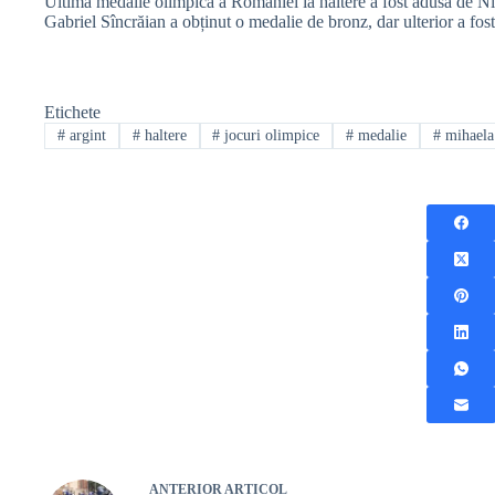
Ultima medalie olimpică a României la haltere a fost adusă de N
Gabriel Sîncrăian a obținut o medalie de bronz, dar ulterior a fost
Etichete
#
argint
#
haltere
#
jocuri olimpice
#
medalie
#
mihaela
ANTERIOR
ARTICOL