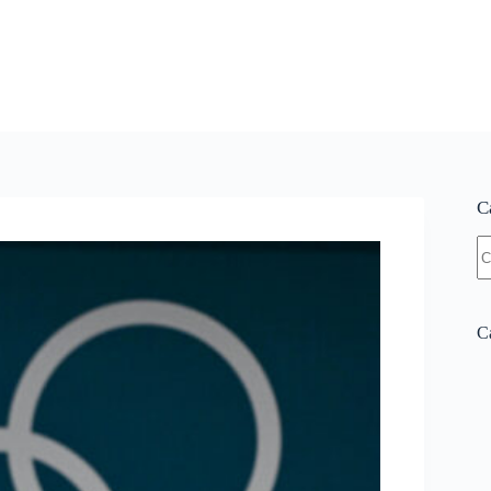
C
N
re
Ca