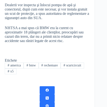
Dealerii vor inspecta şi înlocui pompa de apă şi
conectorul, după cum este necesar, şi vor instala gratuit
un scut de protecţie, a spus autoritatea de reglementare a
siguranţei auto din SUA.
NHTSA a mai spus că BMW era la curent cu
aproximativ 18 plângeri ale clienţilor, preocupări sau
cazuri din teren, dar nu a primit nicio relatare despre
accidente sau răniri legate de acest risc.
Etichete
#
america
#
bmw
#
rechemare
#
scurtcircuit
#
x5