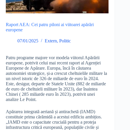
Raport AEA: Cei patru piloni ai viitoarei apărări
europene
07/01/2025
Extern
,
Politic
Patru programe majore vor modela viitorul Apărării
europene, potrivit celui mai recent raport al Agenției
Europene de Apărare. Europa, încă în căutarea
autonomiei strategice, și-a crescut cheltuielile militare la
un nivel istoric de 326 de miliarde de euro în 2024.
Este, desigur, departe de Statele Unite (882 de miliarde
de euro de cheltuieli militare în 2023), dar înaintea
Chinei ( 285 miliarde euro în 2023), potrivit unei
analize Le Point.
Apărarea integrată aeriană și antirachetă (IAMD)
constituie prima cărămidă a acestui edificiu ambițios.
„IAMD este o capacitate crucială pentru a proteja
infrastructura critică europeană, populațiile civile și