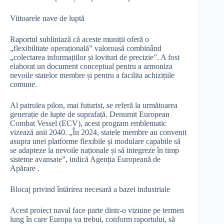
Viitoarele nave de luptă
Raportul subliniază că aceste muniții oferă o
„flexibilitate operațională” valoroasă combinând
„colectarea informațiilor și lovituri de precizie”. A fost
elaborat un document conceptual pentru a armoniza
nevoile statelor membre și pentru a facilita achizițiile
comune.
Al patrulea pilon, mai futurist, se referă la următoarea
generație de lupte de suprafață. Denumit European
Combat Vessel (ECV), acest program emblematic
vizează anii 2040. „În 2024, statele membre au convenit
asupra unei platforme flexibile și modulare capabile să
se adapteze la nevoile naționale și să integreze în timp
sisteme avansate”, indică Agenția Europeană de
Apărare .
Blocaj privind întărirea necesară a bazei industriale
Acest proiect naval face parte dintr-o viziune pe termen
lung în care Europa va trebui, conform raportului, să