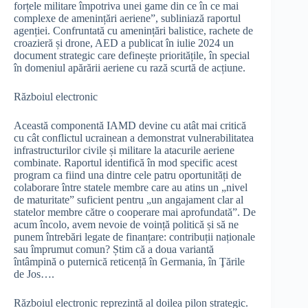
forțele militare împotriva unei game din ce în ce mai
complexe de amenințări aeriene”, subliniază raportul
agenției. Confruntată cu amenințări balistice, rachete de
croazieră și drone, AED a publicat în iulie 2024 un
document strategic care definește prioritățile, în special
în domeniul apărării aeriene cu rază scurtă de acțiune.
Războiul electronic
Această componentă IAMD devine cu atât mai critică
cu cât conflictul ucrainean a demonstrat vulnerabilitatea
infrastructurilor civile și militare la atacurile aeriene
combinate. Raportul identifică în mod specific acest
program ca fiind una dintre cele patru oportunități de
colaborare între statele membre care au atins un „nivel
de maturitate” suficient pentru „un angajament clar al
statelor membre către o cooperare mai aprofundată”. De
acum încolo, avem nevoie de voință politică și să ne
punem întrebări legate de finanțare: contribuții naționale
sau împrumut comun? Știm că a doua variantă
întâmpină o puternică reticență în Germania, în Ţările
de Jos….
Războiul electronic reprezintă al doilea pilon strategic.