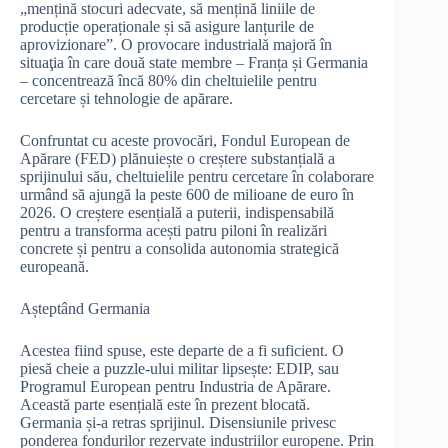
„mențină stocuri adecvate, să mențină liniile de
producție operaționale și să asigure lanțurile de
aprovizionare”. O provocare industrială majoră în
situaţia în care două state membre – Franța și Germania
– concentrează încă 80% din cheltuielile pentru
cercetare și tehnologie de apărare.
Confruntat cu aceste provocări, Fondul European de
Apărare (FED) plănuiește o creștere substanțială a
sprijinului său, cheltuielile pentru cercetare în colaborare
urmând să ajungă la peste 600 de milioane de euro în
2026. O creștere esențială a puterii, indispensabilă
pentru a transforma acești patru piloni în realizări
concrete și pentru a consolida autonomia strategică
europeană.
Așteptând Germania
Acestea fiind spuse, este departe de a fi suficient. O
piesă cheie a puzzle-ului militar lipsește: EDIP, sau
Programul European pentru Industria de Apărare.
Această parte esențială este în prezent blocată.
Germania și-a retras sprijinul. Disensiunile privesc
ponderea fondurilor rezervate industriilor europene. Prin