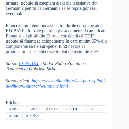
urmare, trebuie să așteptăm alegerile legislative din
Germania pentru ca Germania să se repoziționeze,
eventual.
Francezii nu intenționează ca fondurile europene ale
EDIP să fie folosite pentru a plasa comenzi la americani.
Franța și aliații săi din Europa consideră că EDIP
trebuie să finanțeze echipamente în care minim 65% din
componente să fie europene, fiind nevoie ca
producătorii să se elibereze treptat de restul de 35%.
Sursa:
LE POINT
/ Rador Radio România /
Traducerea: Gabriela Sîrbu
Sursa articol:
https://www.g4media.ro/cei-patru-piloni-
ai-viitoarei-aparari-europene.html
Etichete
#
aea
#
aparare
#
drone
#
electronic
#
iamd
#
nato
#
razboi