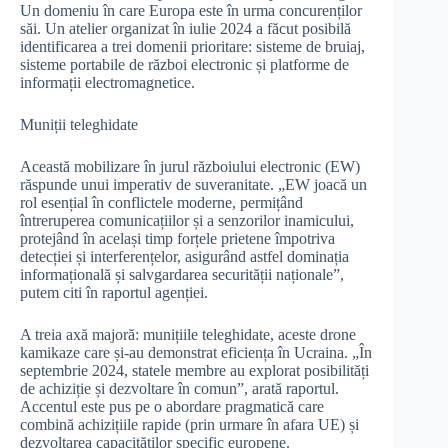
Un domeniu în care Europa este în urma concurenților
săi. Un atelier organizat în iulie 2024 a făcut posibilă
identificarea a trei domenii prioritare: sisteme de bruiaj,
sisteme portabile de război electronic și platforme de
informații electromagnetice.
Muniții teleghidate
Această mobilizare în jurul războiului electronic (EW)
răspunde unui imperativ de suveranitate. „EW joacă un
rol esențial în conflictele moderne, permițând
întreruperea comunicațiilor și a senzorilor inamicului,
protejând în același timp forțele prietene împotriva
detecției și interferențelor, asigurând astfel dominația
informațională și salvgardarea securității naționale”,
putem citi în raportul agenției.
A treia axă majoră: munițiile teleghidate, aceste drone
kamikaze care și-au demonstrat eficiența în Ucraina. „În
septembrie 2024, statele membre au explorat posibilități
de achiziție și dezvoltare în comun”, arată raportul.
Accentul este pus pe o abordare pragmatică care
combină achizițiile rapide (prin urmare în afara UE) și
dezvoltarea capacităților specific europene.