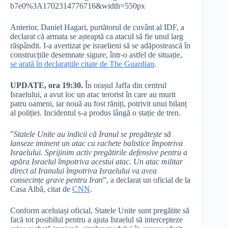
b7e0%3A1702314776716&width=550px
Anterior, Daniel Hagari, purtătorul de cuvânt al IDF, a
declarat că armata se așteaptă ca atacul să fie unul larg
răspândit. I-a avertizat pe israelieni să se adăpostească în
construcțiile desemnate sigure, într-o astfel de situație,
se arată în declarațiile citate de The Guardian
.
UPDATE, ora 19:30.
În orașul Jaffa din centrul
Israelului, a avut loc un atac terorist în care au murit
patru oameni, iar nouă au fost răniți, potrivit unui bilanț
al poliției. Incidentul s-a produs lângă o stație de tren.
”
Statele Unite au indicii că Iranul se pregătește să
lanseze iminent un atac cu rachete balistice împotriva
Israelului. Sprijinim activ pregătirile defensive pentru a
apăra Israelul împotriva acestui atac. Un atac militar
direct al Iranului împotriva Israelului va avea
consecințe grave pentru Iran
”, a declarat un oficial de la
Casa Albă, citat de
CNN
.
Conform aceluiași oficial, Statele Unite sunt pregătite să
facă tot posibilul pentru a ajuta Israelul să intercepteze