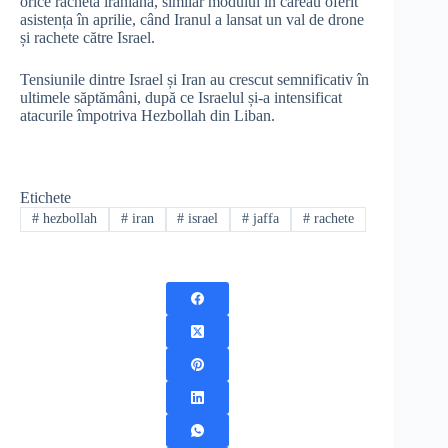
orice rachetă iraniană, similar modului în careau oferit
asistența în aprilie, când Iranul a lansat un val de drone
și rachete către Israel.
Tensiunile dintre Israel și Iran au crescut semnificativ în
ultimele săptămâni, după ce Israelul și-a intensificat
atacurile împotriva Hezbollah din Liban.
Etichete
#
hezbollah
#
iran
#
israel
#
jaffa
#
rachete