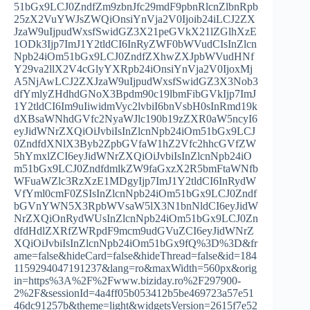
51bGx9LCJ0ZndfZm9zbnJfc29mdF9pbnRlcnZlbnRpb
25zX2VuYWJsZWQiOnsiYnVja2V0Ijoib24iLCJ2ZX
JzaW9uIjpudWxsfSwidGZ3X21peGVkX21lZGlhXzE
1ODk3Ijp7ImJ1Y2tldCI6InRyZWF0bWVudCIsInZlcn
Npb24iOm51bGx9LCJ0ZndfZXhwZXJpbWVudHNf
Y29va2llX2V4cGlyYXRpb24iOnsiYnVja2V0IjoxMj
A5NjAwLCJ2ZXJzaW9uIjpudWxsfSwidGZ3X3Nob3
dfYmlyZHdhdGNoX3Bpdm90c19lbmFibGVkIjp7ImJ
1Y2tldCI6Im9uIiwidmVyc2lvbiI6bnVsbH0sInRmd19k
dXBsaWNhdGVfc2NyaWJlc190b19zZXR0aW5ncyI6
eyJidWNrZXQiOiJvbiIsInZlcnNpb24iOm51bGx9LCJ
0ZndfdXNlX3Byb2ZpbGVfaW1hZ2Vfc2hhcGVfZW
5hYmxlZCI6eyJidWNrZXQiOiJvbiIsInZlcnNpb24iO
m51bGx9LCJ0ZndfdmlkZW9faGxzX2R5bmFtaWNfb
WFuaWZlc3RzXzE1MDgyIjp7ImJ1Y2tldCI6InRydW
VfYml0cmF0ZSIsInZlcnNpb24iOm51bGx9LCJ0Zndf
bGVnYWN5X3RpbWVsaW5lX3N1bnNldCI6eyJidW
NrZXQiOnRydWUsInZlcnNpb24iOm51bGx9LCJ0Zn
dfdHdlZXRfZWRpdF9mcm9udGVuZCI6eyJidWNrZ
XQiOiJvbiIsInZlcnNpb24iOm51bGx9fQ%3D%3D&fr
ame=false&hideCard=false&hideThread=false&id=184
1159294047191237&lang=ro&maxWidth=560px&orig
in=https%3A%2F%2Fwww.biziday.ro%2F297900-
2%2F&sessionId=4a4ff05b053412b5be469723a57e51
46dc91257b&theme=light&widgetsVersion=2615f7e52