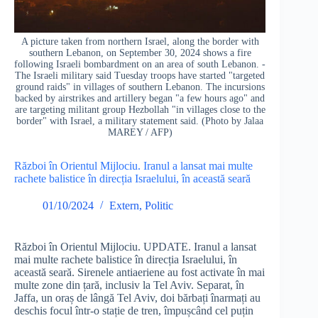
A picture taken from northern Israel, along the border with
southern Lebanon, on September 30, 2024 shows a fire
following Israeli bombardment on an area of south Lebanon. -
The Israeli military said Tuesday troops have started "targeted
ground raids" in villages of southern Lebanon. The incursions
backed by airstrikes and artillery began "a few hours ago" and
are targeting militant group Hezbollah "in villages close to the
border" with Israel, a military statement said. (Photo by Jalaa
MAREY / AFP)
Război în Orientul Mijlociu. Iranul a lansat mai multe
rachete balistice în direcția Israelului, în această seară
01/10/2024
Extern
,
Politic
Război în Orientul Mijlociu. UPDATE. Iranul a lansat
mai multe rachete balistice în direcția Israelului, în
această seară. Sirenele antiaeriene au fost activate în mai
multe zone din țară, inclusiv la Tel Aviv. Separat, în
Jaffa, un oraș de lângă Tel Aviv, doi bărbați înarmați au
deschis focul într-o stație de tren, împușcând cel puțin