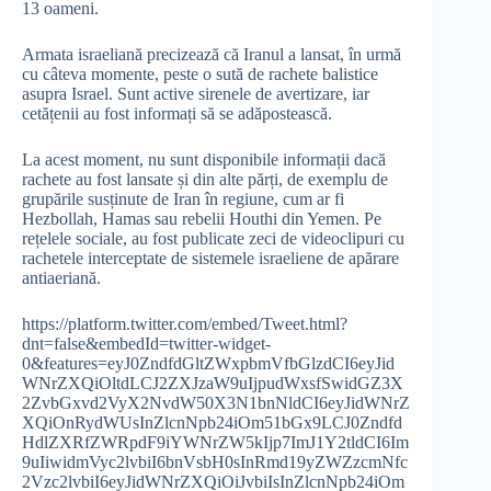
13 oameni.
Armata israeliană precizează că Iranul a lansat, în urmă
cu câteva momente, peste o sută de rachete balistice
asupra Israel. Sunt active sirenele de avertizare, iar
cetățenii au fost informați să se adăpostească.
La acest moment, nu sunt disponibile informații dacă
rachete au fost lansate și din alte părți, de exemplu de
grupările susținute de Iran în regiune, cum ar fi
Hezbollah, Hamas sau rebelii Houthi din Yemen. Pe
rețelele sociale, au fost publicate zeci de videoclipuri cu
rachetele interceptate de sistemele israeliene de apărare
antiaeriană.
https://platform.twitter.com/embed/Tweet.html?
dnt=false&embedId=twitter-widget-
0&features=eyJ0ZndfdGltZWxpbmVfbGlzdCI6eyJid
WNrZXQiOltdLCJ2ZXJzaW9uIjpudWxsfSwidGZ3X
2ZvbGxvd2VyX2NvdW50X3N1bnNldCI6eyJidWNrZ
XQiOnRydWUsInZlcnNpb24iOm51bGx9LCJ0Zndfd
HdlZXRfZWRpdF9iYWNrZW5kIjp7ImJ1Y2tldCI6Im
9uIiwidmVyc2lvbiI6bnVsbH0sInRmd19yZWZzcmNfc
2Vzc2lvbiI6eyJidWNrZXQiOiJvbiIsInZlcnNpb24iOm