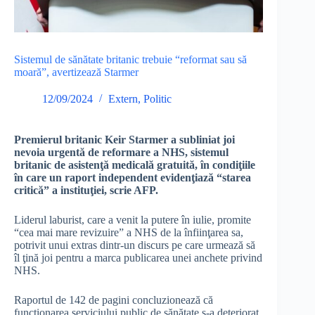
Sistemul de sănătate britanic trebuie “reformat sau să
moară”, avertizează Starmer
12/09/2024
Extern
,
Politic
Premierul britanic Keir Starmer a subliniat joi
nevoia urgentă de reformare a NHS, sistemul
britanic de asistenţă medicală gratuită, în condiţiile
în care un raport independent evidenţiază “starea
critică” a instituţiei, scrie AFP.
Liderul laburist, care a venit la putere în iulie, promite
“cea mai mare revizuire” a NHS de la înfiinţarea sa,
potrivit unui extras dintr-un discurs pe care urmează să
îl ţină joi pentru a marca publicarea unei anchete privind
NHS.
Raportul de 142 de pagini concluzionează că
funcţionarea serviciului public de sănătate s-a deteriorat