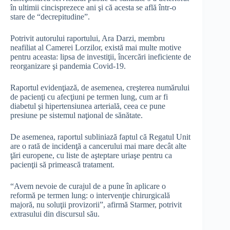
în ultimii cincisprezece ani şi că acesta se află într-o
stare de “decrepitudine”.
Potrivit autorului raportului, Ara Darzi, membru
neafiliat al Camerei Lorzilor, există mai multe motive
pentru aceasta: lipsa de investiţii, încercări ineficiente de
reorganizare şi pandemia Covid-19.
Raportul evidenţiază, de asemenea, creşterea numărului
de pacienţi cu afecţiuni pe termen lung, cum ar fi
diabetul şi hipertensiunea arterială, ceea ce pune
presiune pe sistemul naţional de sănătate.
De asemenea, raportul subliniază faptul că Regatul Unit
are o rată de incidenţă a cancerului mai mare decât alte
ţări europene, cu liste de aşteptare uriaşe pentru ca
pacienţii să primească tratament.
“Avem nevoie de curajul de a pune în aplicare o
reformă pe termen lung: o intervenţie chirurgicală
majoră, nu soluţii provizorii”, afirmă Starmer, potrivit
extrasului din discursul său.