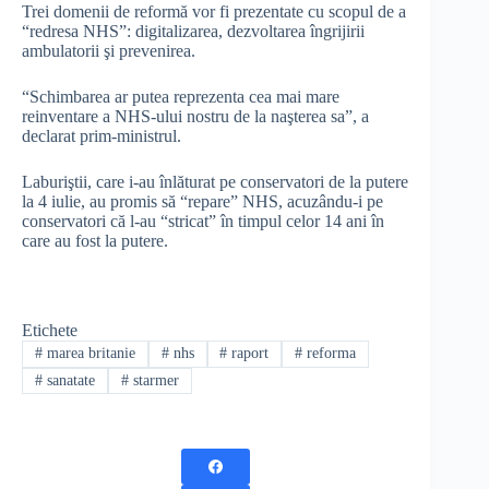
Trei domenii de reformă vor fi prezentate cu scopul de a
“redresa NHS”: digitalizarea, dezvoltarea îngrijirii
ambulatorii şi prevenirea.
“Schimbarea ar putea reprezenta cea mai mare
reinventare a NHS-ului nostru de la naşterea sa”, a
declarat prim-ministrul.
Laburiştii, care i-au înlăturat pe conservatori de la putere
la 4 iulie, au promis să “repare” NHS, acuzându-i pe
conservatori că l-au “stricat” în timpul celor 14 ani în
care au fost la putere.
Etichete
#
marea britanie
#
nhs
#
raport
#
reforma
#
sanatate
#
starmer