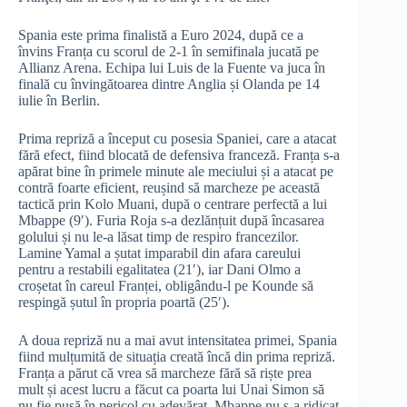
Spania este prima finalistă a Euro 2024, după ce a
învins Franța cu scorul de 2-1 în semifinala jucată pe
Allianz Arena. Echipa lui Luis de la Fuente va juca în
finală cu învingătoarea dintre Anglia și Olanda pe 14
iulie în Berlin.
Prima repriză a început cu posesia Spaniei, care a atacat
fără efect, fiind blocată de defensiva franceză. Franța s-a
apărat bine în primele minute ale meciului și a atacat pe
contră foarte eficient, reușind să marcheze pe această
tactică prin Kolo Muani, după o centrare perfectă a lui
Mbappe (9′). Furia Roja s-a dezlănțuit după încasarea
golului și nu le-a lăsat timp de respiro francezilor.
Lamine Yamal a șutat imparabil din afara careului
pentru a restabili egalitatea (21′), iar Dani Olmo a
croșetat în careul Franței, obligându-l pe Kounde să
respingă șutul în propria poartă (25′).
A doua repriză nu a mai avut intensitatea primei, Spania
fiind mulțumită de situația creată încă din prima repriză.
Franța a părut că vrea să marcheze fără să riște prea
mult și acest lucru a făcut ca poarta lui Unai Simon să
nu fie pusă în pericol cu adevărat. Mbappe nu s-a ridicat