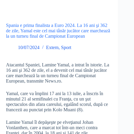
Spania e prima finalista a Euro 2024. La 16 ani şi 362
de zile, Yamal este cel mai tânăr jucător care marchează
la un turneu final de Campionat European
10/07/2024
Extern
,
Sport
Atacantul Spaniei, Lamine Yamal, a intrat în istorie. La
16 ani şi 362 de zile, el a devenit cel mai tânăr jucător
care marchează la un turneu final de Campionat
European, transmite News.ro.
Yamal, care va împlini 17 ani la 13 iulie, a înscris în
minutul 21 al semifinalei cu Franţa, cu un şut
spectaculos din afara careului, egalând scorul, după ce
francezii au punctat prin Kolo Muani (8).
Lamine Yamal îl depăşeşte pe elveţianul Johan
Vonlanthen, care a marcat tot într-un meci contra
Franţei, dar în 2004, la 18 ani şi 141 de zile.