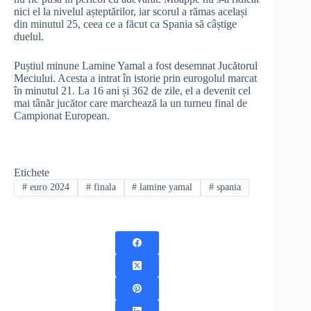
nici el la nivelul așteptărilor, iar scorul a rămas același
din minutul 25, ceea ce a făcut ca Spania să câștige
duelul.
Puștiul minune Lamine Yamal a fost desemnat Jucătorul
Meciului. Acesta a intrat în istorie prin eurogolul marcat
în minutul 21. La 16 ani și 362 de zile, el a devenit cel
mai tânăr jucător care marchează la un turneu final de
Campionat European.
Etichete
#
euro 2024
#
finala
#
lamine yamal
#
spania