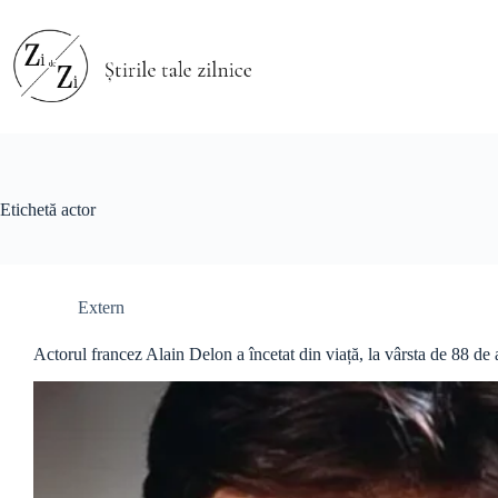
Sari
la
conținut
Etichetă
actor
Extern
Actorul francez Alain Delon a încetat din viață, la vârsta de 88 de 