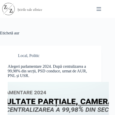
Sari
la
conținut
Etichetă
aur
Local
,
Politic
Alegeri parlamentare 2024. După centralizarea a
99,98% din secții, PSD conduce, urmat de AUR,
PNL și USR.