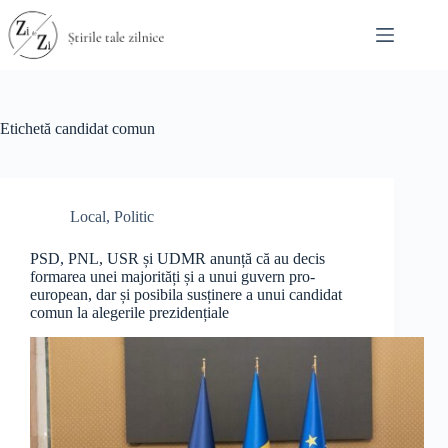
Sari
la
conținut
Etichetă
candidat comun
Local
,
Politic
PSD, PNL, USR și UDMR anunță că au decis
formarea unei majorități și a unui guvern pro-
european, dar și posibila susținere a unui candidat
comun la alegerile prezidențiale