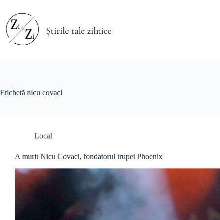
Sari
la
conținut
Etichetă
nicu covaci
Local
A murit Nicu Covaci, fondatorul trupei Phoenix