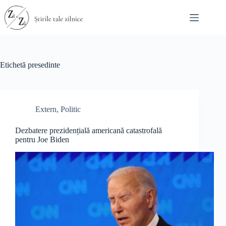
Sari
la
conținut
Etichetă
presedinte
Extern
,
Politic
Dezbatere prezidențială americană catastrofală
pentru Joe Biden