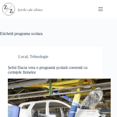
Sari
la
conținut
Etichetă
programa scolara
Local
,
Tehnologie
Șeful Dacia vrea o programă școlară coerentă cu
cerințele firmelor