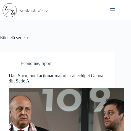
Sari
la
conținut
Etichetă
serie a
Economie
,
Sport
Dan Șucu, noul acționar majoritar al echipei Genoa
din Serie A