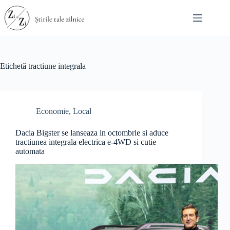
Sari
la
conținut
Etichetă
tractiune integrala
Economie
,
Local
Dacia Bigster se lanseaza in octombrie si aduce
tractiunea integrala electrica e-4WD si cutie
automata