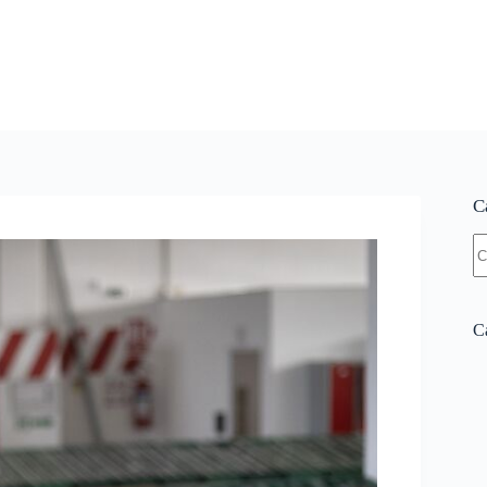
C
N
re
Ca