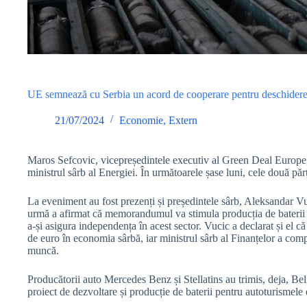
UE semnează cu Serbia un acord de cooperare pentru deschiderea 
21/07/2024
Economie
,
Extern
Maros Sefcovic, vicepreședintele executiv al Green Deal Europe
ministrul sârb al Energiei. În următoarele șase luni, cele două păr
La eveniment au fost prezenți și președintele sârb, Aleksandar V
urmă a afirmat că memorandumul va stimula producția de baterii și
a-și asigura independența în acest sector. Vucic a declarat și el că
de euro în economia sârbă, iar ministrul sârb al Finanțelor a compl
muncă.
Producătorii auto Mercedes Benz și Stellatins au trimis, deja, Belgr
proiect de dezvoltare și producție de baterii pentru autoturismele e