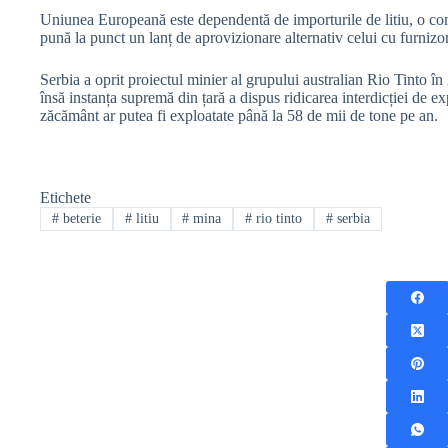
Uniunea Europeană este dependentă de importurile de litiu, o com
pună la punct un lanț de aprovizionare alternativ celui cu furnizo
Serbia a oprit proiectul minier al grupului australian Rio Tinto în
însă instanța supremă din țară a dispus ridicarea interdicției de e
zăcământ ar putea fi exploatate până la 58 de mii de tone pe an.
Etichete
#
beterie
#
litiu
#
mina
#
rio tinto
#
serbia