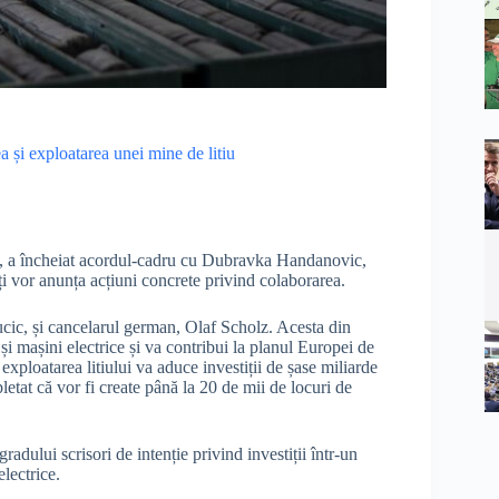
și exploatarea unei mine de litiu
, a încheiat acordul-cadru cu Dubravka Handanovic,
ți vor anunța acțiuni concrete privind colaborarea.
ucic, și cancelarul german, Olaf Scholz. Acesta din
 mașini electrice și va contribui la planul Europei de
 exploatarea litiului va aduce investiții de șase miliarde
etat că vor fi create până la 20 de mii de locuri de
adului scrisori de intenție privind investiții într-un
lectrice.