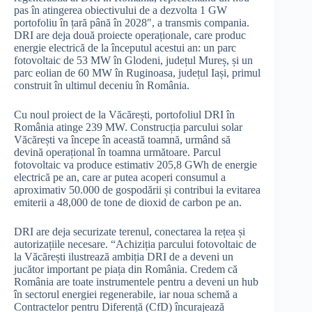
pas în atingerea obiectivului de a dezvolta 1 GW
portofoliu în țară până în 2028″, a transmis compania.
DRI are deja două proiecte operaționale, care produc
energie electrică de la începutul acestui an: un parc
fotovoltaic de 53 MW în Glodeni, județul Mureș, și un
parc eolian de 60 MW în Ruginoasa, județul Iași, primul
construit în ultimul deceniu în România.
Cu noul proiect de la Văcărești, portofoliul DRI în
România atinge 239 MW. Construcția parcului solar
Văcărești va începe în această toamnă, urmând să
devină operațional în toamna următoare. Parcul
fotovoltaic va produce estimativ 205,8 GWh de energie
electrică pe an, care ar putea acoperi consumul a
aproximativ 50.000 de gospodării și contribui la evitarea
emiterii a 48,000 de tone de dioxid de carbon pe an.
DRI are deja securizate terenul, conectarea la rețea și
autorizațiile necesare. “Achiziția parcului fotovoltaic de
la Văcărești ilustrează ambiția DRI de a deveni un
jucător important pe piața din România. Credem că
România are toate instrumentele pentru a deveni un hub
în sectorul energiei regenerabile, iar noua schemă a
Contractelor pentru Diferență (CfD) încurajează