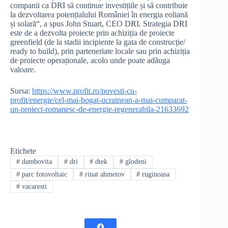
companii ca DRI să continue investițiile și să contribuie
la dezvoltarea potențialului României în energia eoliană
și solară“, a spus John Stuart, CEO DRI. Strategia DRI
este de a dezvolta proiecte prin achiziția de proiecte
greenfield (de la stadii incipiente la gata de construcție/
ready to build), prin parteneriate locale sau prin achiziția
de proiecte operaționale, acolo unde poate adăuga
valoare.
Sursa:
https://www.profit.ro/povesti-cu-
profit/energie/cel-mai-bogat-ucrainean-a-mai-cumparat-
un-proiect-romanesc-de-energie-regenerabila-21633692
Etichete
#
dambovita
#
dri
#
dtek
#
glodeni
#
parc fotovoltaic
#
rinat ahmetov
#
ruginoasa
#
vacaresti