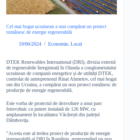
Cel mai bogat ucrainean a mai cumpărat un proiect
românesc de energie regenerabilă
19/06/2024
Economie
,
Local
DTEK Renewables International (DRI), divizia externă
de regenerabile înregistrată în Olanda a conglomeratului
ucrainean de companii energetice și de utilități DTEK,
controlat de antreprenorul Rinat Ahmetov, cel mai bogat
om din Ucraina, a cumpărat un nou proiect românesc de
producție de energie regenerabilă.
Este vorba de proiectul de dezvoltare a unui parc
fotovoltaic cu putere instalată de 126 MW, cu
amplasament în localitatea Văcărești din județul
Dâmbovița.
″Acesta este al treilea proiect de producție de energie
regenerabilă al DRI în România, reprezentând un nou