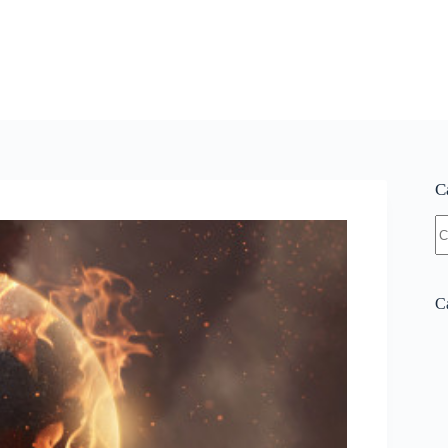
C
N
re
Ca