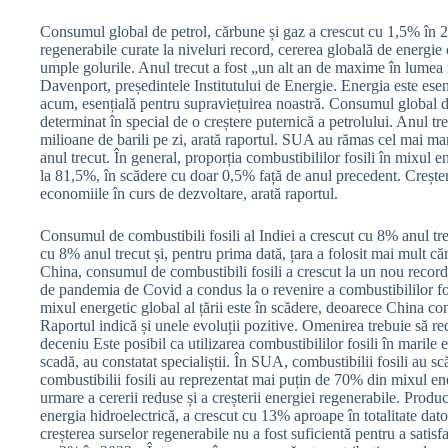
Consumul global de petrol, cărbune și gaz a crescut cu 1,5% în 
regenerabile curate la niveluri record, cererea globală de energie c
umple golurile. Anul trecut a fost „un alt an de maxime în lumea n
Davenport, președintele Institutului de Energie. Energia este ese
acum, esențială pentru supraviețuirea noastră. Consumul global d
determinat în special de o creștere puternică a petrolului. Anul 
milioane de barili pe zi, arată raportul. SUA au rămas cel mai m
anul trecut. În general, proporția combustibililor fosili în mixul 
la 81,5%, în scădere cu doar 0,5% față de anul precedent. Creștere
economiile în curs de dezvoltare, arată raportul.
Consumul de combustibili fosili al Indiei a crescut cu 8% anul tre
cu 8% anul trecut și, pentru prima dată, țara a folosit mai mult 
China, consumul de combustibili fosili a crescut la un nou record
de pandemia de Covid a condus la o revenire a combustibililor fosi
mixul energetic global al țării este în scădere, deoarece China con
Raportul indică și unele evoluții pozitive. Omenirea trebuie să red
deceniu Este posibil ca utilizarea combustibililor fosili în marile 
scadă, au constatat specialiștii. În SUA, combustibilii fosili au 
combustibilii fosili au reprezentat mai puțin de 70% din mixul ene
urmare a cererii reduse și a creșterii energiei regenerabile. Produ
energia hidroelectrică, a crescut cu 13% aproape în totalitate dator
creșterea surselor regenerabile nu a fost suficientă pentru a satisf