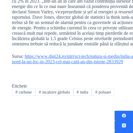
cu 2% în 2023. „Într-un an în care am văzut contribuția surselor 
energie din ce în ce mai mare înseamnă că ponderea provenită de l
declarat Simon Varley, vicepreședinte și șef al energiei și resurs
raportului. Dave Jones, director global de statistici la think tank-
trebui să fie un semnal de alarmă pentru ca guvernele să acțione
de energie. Pentru a schimba curentul în ceea ce privește utilizare
crească mult mai repede, urmărind în același timp pierderile de e
încălzirea globală la 1,5 grade Celsius peste nivelurile preindustr
omenirea trebuie să reducă la jumătate emisiile până la sfârșitul a
Sursa:
https://www.digi24.ro/stiri/sci-tech/natura-si-mediu/india
nord-la-un-loc-in-2023-cel-mai-cald-an-din-istorie-2833929
Etichete
#
carbune
#
incalzire globala
#
india
#
poluare