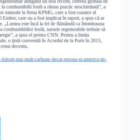
regenerabile atingând un nou record, cererea globală de
a combustibilii fosili a rămas practic neschimbată”, a
elor naturale la firma KPMG, care a fost coautor al
ul Ember, care nu a fost implicat în raport, a spus că ar
ze. „Lumea este încă la fel de flămândă ca întotdeauna
a combustibililor fosili, sursele regenerabile trebuie să
nergie”, a spus el pentru CNN. Pentru a limita
iale, o țintă convenită în Acordul de la Paris în 2015,
cestui deceniu.
-a-folosit-mai-mult-carbune-decat-europa-si-america-de-