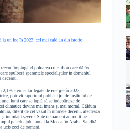
la un loc în 2023, cel mai cald an din istorie
ul trecut, împingând poluarea cu carbon care dă foc
 care spulberă speranțele specialiștilor în domeniul
ui deceniu.
cu 2,1% a emisiilor legate de energie în 2023,
e, potrivit raportului publicat joi de Institutul de
nei lumi care se luptă să se îndepărteze de
izei climatice devine mai intens și mai mortal. Căldura
dură, diferit de cel văzut în ultimele decenii, afectează
i și inundații severe. Sute de oameni au murit pe
timpul pelerinajului anual la Mecca, în Arabia Saudită.
 a ucis zeci de oameni.