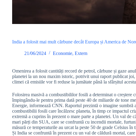
India a folosit mai mult cărbune decât Europa și America de Nord 
21/06/2024
Economie
,
Extern
Omenirea a folosit cantități record de petrol, cărbune și gaze an
planetei la un nou maxim istoric, potrivit unui raport publicat joi,
climei că emisiile vor fi reduse la jumătate până la sfârșitul acest
Folosirea masivă a combustibililor fosili a determinat o creștere 
împingându-le pentru prima dată peste 40 de miliarde de tone metric
Energie, informează CNN. Raportul prezintă o imagine sumbră a u
combustibilii fosili care încălzesc planeta, în timp ce impactul cr
extremă a cuprins în prezent o mare parte a planetei. Un val de căl
mari părți din SUA, care se confruntă cu incendii mortale, furtun
măsură ce temperaturile au urcat la peste 50 de grade Celsius în 
Și India se confruntă în prezent cu un val de căldură mortal, care