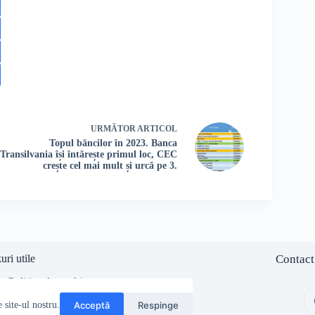
URMĂTOR
ARTICOL
Topul băncilor în 2023. Banca
Transilvania își întărește primul loc, CEC
crește cel mai mult și urcă pe 3.
uri utile
Contact
Politica de cookies
Politica de confidentialitate
Acceptă
Respinge
site-ul nostru.