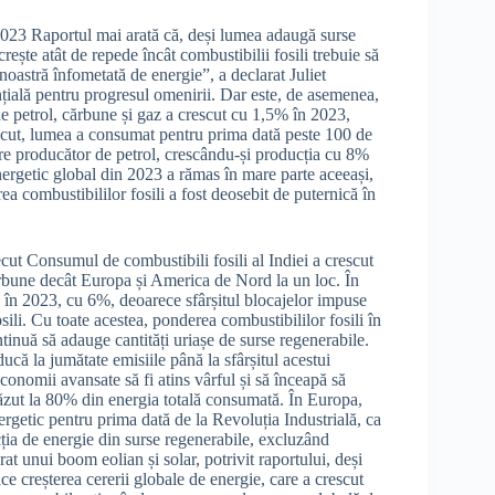
2023 Raportul mai arată că, deși lumea adaugă surse
rește atât de repede încât combustibilii fosili trebuie să
oastră înfometată de energie”, a declarat Juliet
nțială pentru progresul omenirii. Dar este, de asemenea,
e petrol, cărbune și gaz a crescut cu 1,5% în 2023,
trecut, lumea a consumat pentru prima dată peste 100 de
are producător de petrol, crescându-și producția cu 8%
energetic global din 2023 a rămas în mare parte aceeași,
a combustibililor fosili a fost deosebit de puternică în
cut Consumul de combustibili fosili al Indiei a crescut
cărbune decât Europa și America de Nord la un loc. În
 în 2023, cu 6%, deoarece sfârșitul blocajelor impuse
li. Cu toate acestea, ponderea combustibililor fosili în
tinuă să adauge cantități uriașe de surse regenerabile.
ucă la jumătate emisiile până la sfârșitul acestui
economii avansate să fi atins vârful și să înceapă să
scăzut la 80% din energia totală consumată. În Europa,
rgetic pentru prima dată de la Revoluția Industrială, ca
cția de energie din surse regenerabile, excluzând
at unui boom eolian și solar, potrivit raportului, deși
ace creșterea cererii globale de energie, care a crescut