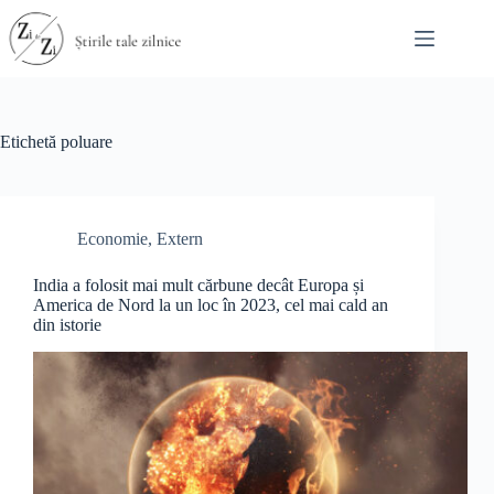
Sari
la
conținut
Etichetă
poluare
Economie
,
Extern
India a folosit mai mult cărbune decât Europa și
America de Nord la un loc în 2023, cel mai cald an
din istorie