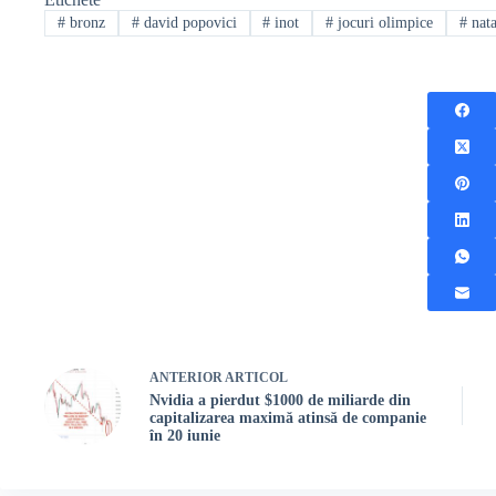
#
bronz
#
david popovici
#
inot
#
jocuri olimpice
#
nata
ANTERIOR
ARTICOL
Nvidia a pierdut $1000 de miliarde din
capitalizarea maximă atinsă de companie
în 20 iunie