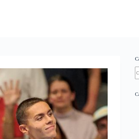
C
N
re
Ca