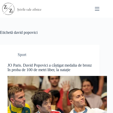
Sari
la
conținut
Etichetă
david popovici
Sport
JO Paris. David Popovici a câștigat medalia de bronz
în proba de 100 de metri liber, la natație