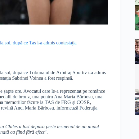
 sol, după ce Tas i-a admis contestația
 sol, după ce Tribunalul de Arbitraj Sportiv i-a admis
stația Sabrinei Voinea a fost respinsă.
de șapte ore. Avocatul care le-a reprezentat pe românce
medalii de bronz, una pentru Ana Maria Bărbosu, una
urma memoriilor făcute la TAS de FRG și COSR,
să revină Anei Maria Bărbosu, informează Federația
an Chiles a fost depusă peste termenul de un minut
ată ca fiind fără efect
”.