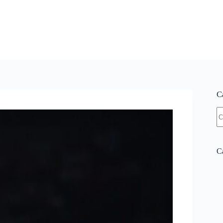
C
N
re
Ca