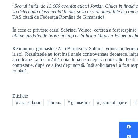
⁠⁠”
Scorul inițial de 13.666 acordat atletei Jordan Chiles in finală 
va determina clasamentul finalei și va acorda medaliile în conco
TAS citată de Federația Română de Gimanstică.
În ceea ce privește cazul Sabrinei Voinea, cererea a fost respinsă.
obține medalia de bronz în timp ce Sabrina Maneca Voinea înche
Reamintim, gimnastele Ana Bărbosu și Sabrina Voinea au terminat p
la sol. Rezultatele au fost însă unele controversate deoarece, iniț
americane i-a fost mărită nota după ce a depus contestație. Pe de 
contestație, după ce a fost depunctată, însă solicitarea i-a fost re
română.
Etichete
#
ana barbosu
#
bronz
#
gimnastica
#
jocuri olimpice
#