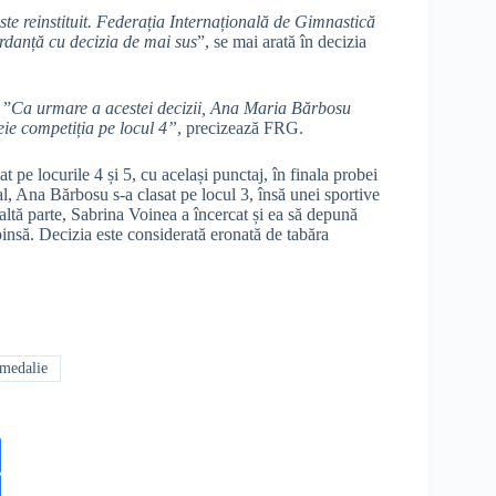
este reinstituit. Federația Internațională de Gimnastică
rdanță cu decizia de mai sus
”, se mai arată în decizia
 ”
Ca urmare a acestei decizii, Ana Maria Bărbosu
ie competiția pe locul 4”
, precizează FRG.
e locurile 4 și 5, cu același punctaj, în finala probei
ial, Ana Bărbosu s-a clasat pe locul 3, însă unei sportive
altă parte, Sabrina Voinea a încercat și ea să depună
spinsă. Decizia este considerată eronată de tabăra
medalie