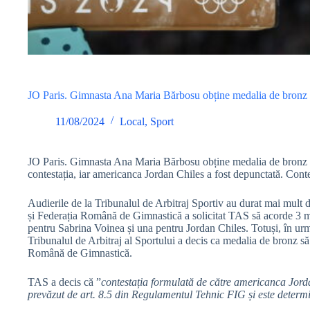
JO Paris. Gimnasta Ana Maria Bărbosu obține medalia de bronz la
11/08/2024
Local
,
Sport
JO Paris. Gimnasta Ana Maria Bărbosu obține medalia de bronz la
contestația, iar americanca Jordan Chiles a fost depunctată. Conte
Audierile de la Tribunalul de Arbitraj Sportiv au durat mai mult 
și Federația Română de Gimnastică a solicitat TAS să acorde 3 
pentru Sabrina Voinea și una pentru Jordan Chiles. Totuși, în 
Tribunalul de Arbitraj al Sportului a decis ca medalia de bronz 
Română de Gimnastică.
TAS a decis că ⁠⁠”
contestația formulată de către americanca Jord
prevăzut de art. 8.5 din Regulamentul Tehnic FIG și este determin