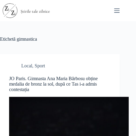
Sari
la
conținut
Etichetă
gimnastica
Local
,
Sport
JO Paris. Gimnasta Ana Maria Bărbosu obține
medalia de bronz la sol, după ce Tas i-a admis
contestația