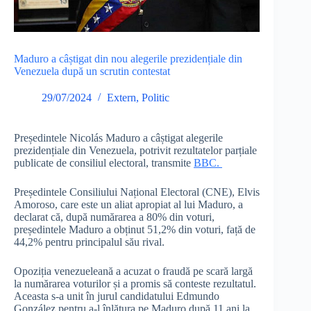
Maduro a câștigat din nou alegerile prezidențiale din
Venezuela după un scrutin contestat
29/07/2024
Extern
,
Politic
Președintele Nicolás Maduro a câștigat alegerile
prezidențiale din Venezuela, potrivit rezultatelor parțiale
publicate de consiliul electoral, transmite
BBC.
Președintele Consiliului Național Electoral (CNE), Elvis
Amoroso, care este un aliat apropiat al lui Maduro, a
declarat că, după numărarea a 80% din voturi,
președintele Maduro a obținut 51,2% din voturi, față de
44,2% pentru principalul său rival.
Opoziția venezueleană a acuzat o fraudă pe scară largă
la numărarea voturilor și a promis să conteste rezultatul.
Aceasta s-a unit în jurul candidatului Edmundo
González pentru a-l înlătura pe Maduro după 11 ani la