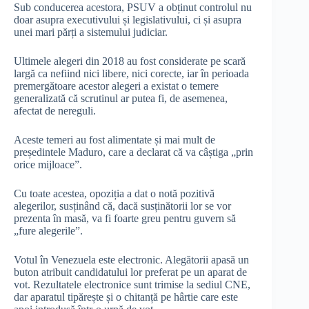
Sub conducerea acestora, PSUV a obținut controlul nu
doar asupra executivului și legislativului, ci și asupra
unei mari părți a sistemului judiciar.
Ultimele alegeri din 2018 au fost considerate pe scară
largă ca nefiind nici libere, nici corecte, iar în perioada
premergătoare acestor alegeri a existat o temere
generalizată că scrutinul ar putea fi, de asemenea,
afectat de nereguli.
Aceste temeri au fost alimentate și mai mult de
președintele Maduro, care a declarat că va câștiga „prin
orice mijloace”.
Cu toate acestea, opoziția a dat o notă pozitivă
alegerilor, susținând că, dacă susținătorii lor se vor
prezenta în masă, va fi foarte greu pentru guvern să
„fure alegerile”.
Votul în Venezuela este electronic. Alegătorii apasă un
buton atribuit candidatului lor preferat pe un aparat de
vot. Rezultatele electronice sunt trimise la sediul CNE,
dar aparatul tipărește și o chitanță pe hârtie care este