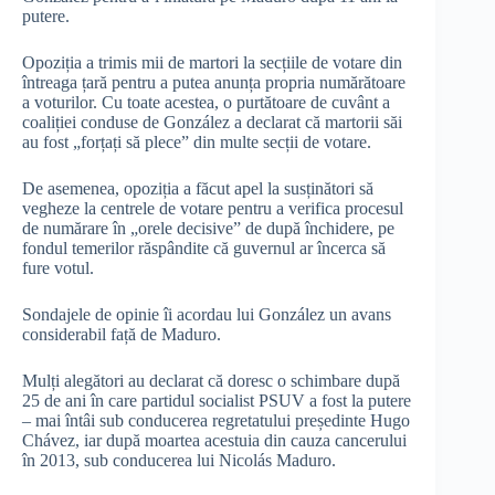
putere.
Opoziția a trimis mii de martori la secțiile de votare din
întreaga țară pentru a putea anunța propria numărătoare
a voturilor. Cu toate acestea, o purtătoare de cuvânt a
coaliției conduse de González a declarat că martorii săi
au fost „forțați să plece” din multe secții de votare.
De asemenea, opoziția a făcut apel la susținători să
vegheze la centrele de votare pentru a verifica procesul
de numărare în „orele decisive” de după închidere, pe
fondul temerilor răspândite că guvernul ar încerca să
fure votul.
Sondajele de opinie îi acordau lui González un avans
considerabil față de Maduro.
Mulți alegători au declarat că doresc o schimbare după
25 de ani în care partidul socialist PSUV a fost la putere
– mai întâi sub conducerea regretatului președinte Hugo
Chávez, iar după moartea acestuia din cauza cancerului
în 2013, sub conducerea lui Nicolás Maduro.