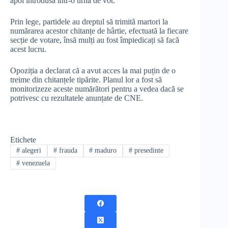
apoi introdusă într-o urnă de vot.
Prin lege, partidele au dreptul să trimită martori la
numărarea acestor chitanțe de hârtie, efectuată la fiecare
secție de votare, însă mulți au fost împiedicați să facă
acest lucru.
Opoziția a declarat că a avut acces la mai puțin de o
treime din chitanțele tipărite. Planul lor a fost să
monitorizeze aceste numărători pentru a vedea dacă se
potrivesc cu rezultatele anunțate de CNE.
Etichete
#
alegeri
#
frauda
#
maduro
#
presedinte
#
venezuela