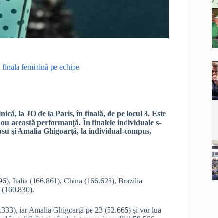
n finala feminină pe echipe
că, la JO de la Paris, în finală, de pe locul 8. Este
 această performanţă. În finalele individuale s-
osu şi Amalia Ghigoarţă, la individual-compus,
96), Italia (166.861), China (166.628), Brazilia
 (160.830).
333), iar Amalia Ghigoarţă pe 23 (52.665) şi vor lua