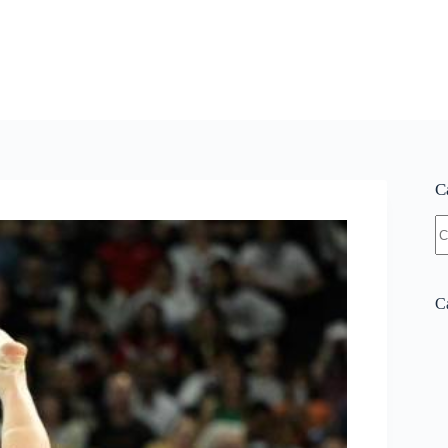
C
N
re
Ca