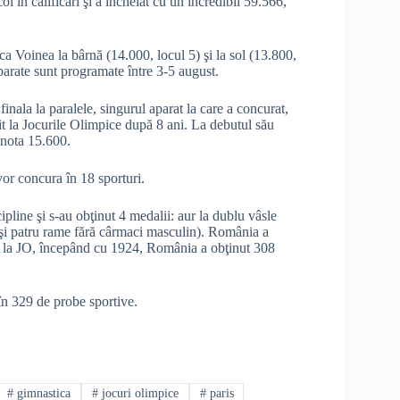
l în calificări şi a încheiat cu un incredibil 59.566,
 Voinea la bârnă (14.000, locul 5) şi la sol (13.800,
parate sunt programate între 3-5 august.
inala la paralele, singurul aparat la care a concurat,
t la Jocurile Olimpice după 8 ani. La debutul său
u nota 15.600.
vor concura în 18 sporturi.
pline şi s-au obţinut 4 medalii: aur la dublu vâsle
 şi patru rame fără cârmaci masculin). România a
lor la JO, începând cu 1924, România a obţinut 308
 în 329 de probe sportive.
#
gimnastica
#
jocuri olimpice
#
paris