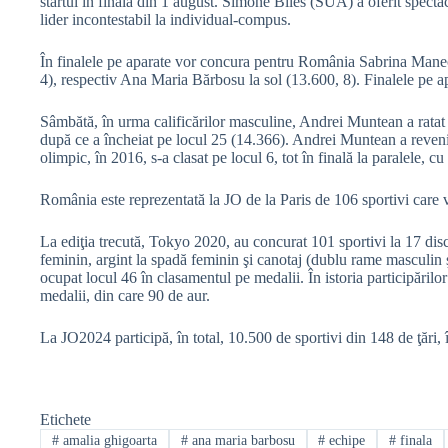
startul în finala din 1 august. Simone Biles (SUA) a oferit spectaco
lider incontestabil la individual-compus.
În finalele pe aparate vor concura pentru România Sabrina Maneca
4), respectiv Ana Maria Bărbosu la sol (13.600, 8). Finalele pe a
Sâmbătă, în urma calificărilor masculine, Andrei Muntean a ratat f
după ce a încheiat pe locul 25 (14.366). Andrei Muntean a reveni
olimpic, în 2016, s-a clasat pe locul 6, tot în finală la paralele, c
România este reprezentată la JO de la Paris de 106 sportivi care 
La ediţia trecută, Tokyo 2020, au concurat 101 sportivi la 17 disci
feminin, argint la spadă feminin şi canotaj (dublu rame masculin
ocupat locul 46 în clasamentul pe medalii. În istoria participări
medalii, din care 90 de aur.
La JO2024 participă, în total, 10.500 de sportivi din 148 de ţări,
Etichete
#
amalia ghigoarta
#
ana maria barbosu
#
echipe
#
finala