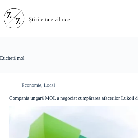
Sari
la
conținut
Etichetă
mol
Economie
,
Local
Compania ungară MOL a negociat cumpărarea afacerilor Lukoil 