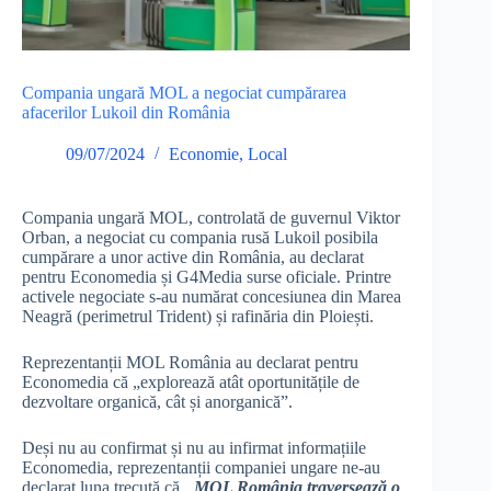
Compania ungară MOL a negociat cumpărarea
afacerilor Lukoil din România
09/07/2024
Economie
,
Local
Compania ungară MOL, controlată de guvernul Viktor
Orban, a negociat cu compania rusă Lukoil posibila
cumpărare a unor active din România, au declarat
pentru Economedia și G4Media surse oficiale. Printre
activele negociate s-au numărat concesiunea din Marea
Neagră (perimetrul Trident) și rafinăria din Ploiești.
Reprezentanții MOL România au declarat pentru
Economedia că „explorează atât oportunitățile de
dezvoltare organică, cât și anorganică”.
Deși nu au confirmat și nu au infirmat informațiile
Economedia, reprezentanții companiei ungare ne-au
declarat luna trecută că
„
MOL România traversează o