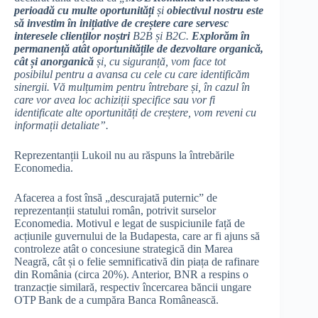
perioadă cu multe oportunități
și
obiectivul nostru este
să investim în inițiative de creștere care servesc
interesele clienților noștri
B2B și B2C.
Explorăm în
permanență atât oportunitățile de dezvoltare organică,
cât și anorganică
și, cu siguranță, vom face tot
posibilul pentru a avansa cu cele cu care identificăm
sinergii. Vă mulțumim pentru întrebare și, în cazul în
care vor avea loc achiziții specifice sau vor fi
identificate alte oportunități de creștere, vom reveni cu
informații detaliate”.
Reprezentanții Lukoil nu au răspuns la întrebările
Economedia.
Afacerea a fost însă „descurajată puternic” de
reprezentanții statului român, potrivit surselor
Economedia. Motivul e legat de suspiciunile față de
acțiunile guvernului de la Budapesta, care ar fi ajuns să
controleze atât o concesiune strategică din Marea
Neagră, cât și o felie semnificativă din piața de rafinare
din România (circa 20%). Anterior, BNR a respins o
tranzacție similară, respectiv încercarea băncii ungare
OTP Bank de a cumpăra Banca Românească.