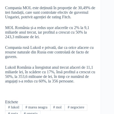
Compania MOL este deținută în proporție de 30,49% de
trei fundații, care sunt controlate efectiv de guvernul
Ungariei, potrivit agenției de rating Fitch.
MOL România și-a redus ușor afacerile cu 2% la 9,1
miliarde anul trecut, iar profitul a crescut cu 50% la
243,3 milioane de lei.
Compania rusă Lukoil e privată, dar ca orice afacere cu
resurse naturale din Rusia este controlată de facto de
guvern.
Lukoil România a înregistrat anul trecut afaceri de 11,1
miliarde lei, în scădere cu 17%, însă profitul a crescut cu
50%, la 353,6 milioane de lei, în timp ce numărul de
angajați s-a redus cu 60%, la 356 persoane.
Etichete
#
lukoil
#
marea neagra
#
mol
#
negociere
#
rusia
#
ungaria