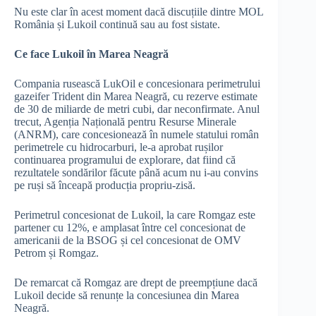
Nu este clar în acest moment dacă discuțiile dintre MOL
România și Lukoil continuă sau au fost sistate.
Ce face Lukoil în Marea Neagră
Compania rusească LukOil e concesionara perimetrului
gazeifer Trident din Marea Neagră, cu rezerve estimate
de 30 de miliarde de metri cubi, dar neconfirmate. Anul
trecut, Agenția Națională pentru Resurse Minerale
(ANRM), care concesionează în numele statului român
perimetrele cu hidrocarburi, le-a aprobat rușilor
continuarea programului de explorare, dat fiind că
rezultatele sondărilor făcute până acum nu i-au convins
pe ruși să înceapă producția propriu-zisă.
Perimetrul concesionat de Lukoil, la care Romgaz este
partener cu 12%, e amplasat între cel concesionat de
americanii de la BSOG și cel concesionat de OMV
Petrom și Romgaz.
De remarcat că Romgaz are drept de preempțiune dacă
Lukoil decide să renunțe la concesiunea din Marea
Neagră.